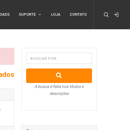
OADS
SUPORTE
LOJA
CONTATO
BUSCAR POR
xados
A busca é feita nos títulos e
descrições
s