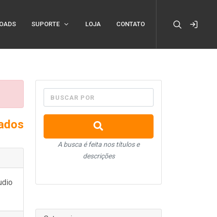
OADS
SUPORTE
LOJA
CONTATO
BUSCAR POR
xados
A busca é feita nos títulos e
descrições
udio