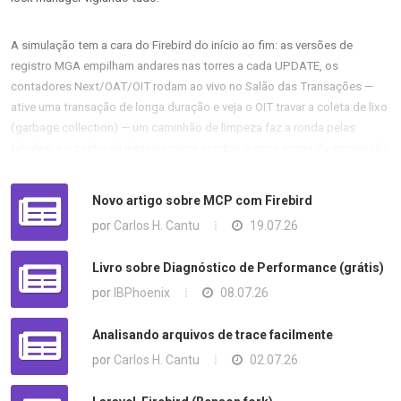
A simulação tem a cara do Firebird do início ao fim: as versões de
registro MGA empilham andares nas torres a cada UPDATE, os
contadores Next/OAT/OIT rodam ao vivo no Salão das Transações —
ative uma transação de longa duração e veja o OIT travar a coleta de lixo
(garbage collection) — um caminhão de limpeza faz a ronda pelas
tabelas, e o cache de páginas pisca acertos e erros acima da escavação
de careful writes (sem WAL aqui).
Novo artigo sobre MCP com Firebird
A versão 0.3.0 traz um inspetor de cadeia de versões ao vivo com IDs de
por
Carlos H. Cantu
19.07.26
transação reais, um passeio textual acessível por todo o pipeline em
https://mariuz.github.io/FBSimCity/lifecycle.html
, além de um tour
Livro sobre Diagnóstico de Performance (grátis)
guiado, rastreamento de query passo a passo, cenários predefinidos e
por
IBPhoenix
08.07.26
links profundos compartilháveis como
este
, que te leva direto a uma
cidade com OIT travado e o inspetor de cadeia já aberto.
Analisando arquivos de trace facilmente
por
Carlos H. Cantu
02.07.26
Experimente:
https://mariuz.github.io/FBSimCity/