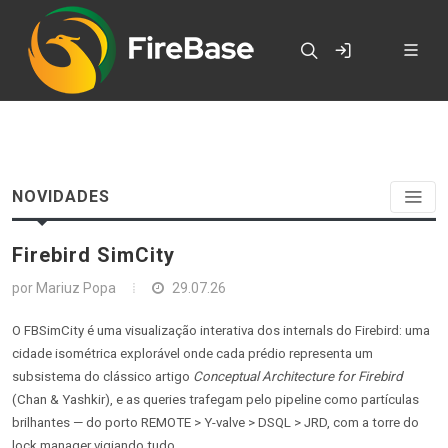
NOVIDADES
Firebird SimCity
por
Mariuz Popa
29.07.26
O FBSimCity é uma visualização interativa dos internals do Firebird: uma
cidade isométrica explorável onde cada prédio representa um
subsistema do clássico artigo
Conceptual Architecture for Firebird
(Chan & Yashkir), e as queries trafegam pelo pipeline como partículas
brilhantes — do porto REMOTE > Y-valve > DSQL > JRD, com a torre do
lock manager vigiando tudo.