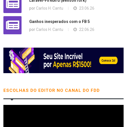
Laravel-Firebird (Benson fork)
Código-fonte (MIT, HTML/JS puro, sem build):
por
Carlos H. Cantu
23.06.26
https://github.com/mariuz/FBSimCity
Ganhos inesperados com o FB 5
É um modelo para construir intuição, não um emulador — correções de
por
Carlos H. Cantu
22.06.26
quem entende dos internals do motor são muito bem-vindas.
ESCOLHAS DO EDITOR NO CANAL DO FDD