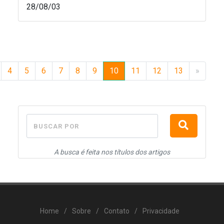
28/08/03
4
5
6
7
8
9
10
11
12
13
»
BUSCAR POR
A busca é feita nos títulos dos artigos
Home
/
Sobre
/
Contato
/
Privacidade